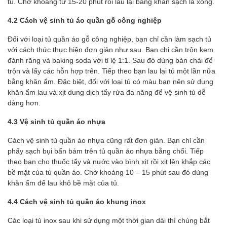
tủ. Chờ khoảng từ 15-20 phút rồi lau lại bằng khăn sạch là xong.
4.2 Cách vệ sinh tủ áo quần gỗ công nghiệp
Đối với loại tủ quần áo gỗ công nghiệp, bạn chỉ cần làm sạch tủ
với cách thức thực hiện đơn giản như sau. Bạn chỉ cần trộn kem
đánh răng và baking soda với tỉ lệ 1:1. Sau đó dùng bàn chải để
trộn và lấy các hỗn hợp trên. Tiếp theo bạn lau lại tủ một lần nữa
bằng khăn ẩm. Đặc biệt, đối với loại tủ có màu bạn nên sử dụng
khăn ẩm lau và xịt dung dịch tẩy rửa đa năng để vệ sinh tủ dễ
dàng hơn.
4.3 Vệ sinh tủ quần áo nhựa
Cách vệ sinh tủ quần áo nhựa cũng rất đơn giản. Bạn chỉ cần
phẩy sạch bụi bẩn bám trên tủ quần áo nhựa bằng chổi. Tiếp
theo bạn cho thuốc tẩy và nước vào bình xịt rồi xịt lên khắp các
bề mặt của tủ quần áo. Chờ khoảng 10 – 15 phút sau đó dùng
khăn ẩm để lau khô bề mặt của tủ.
4.4 Cách vệ sinh tủ quần áo khung inox
Các loại tủ inox sau khi sử dụng một thời gian dài thì chúng bắt