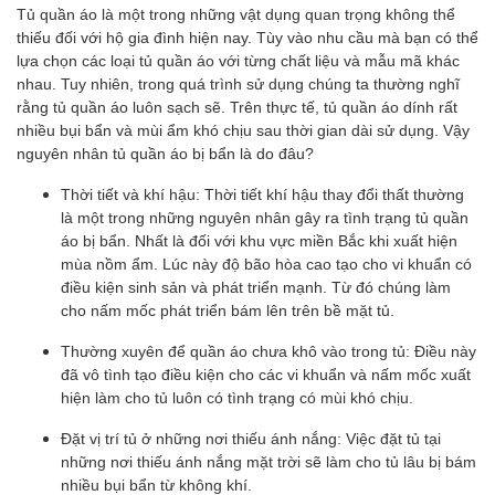
Tủ quần áo là một trong những vật dụng quan trọng không thể
thiếu đối với hộ gia đình hiện nay. Tùy vào nhu cầu mà bạn có thể
lựa chọn các loại tủ quần áo với từng chất liệu và mẫu mã khác
nhau. Tuy nhiên, trong quá trình sử dụng chúng ta thường nghĩ
rằng tủ quần áo luôn sạch sẽ. Trên thực tế, tủ quần áo dính rất
nhiều bụi bẩn và mùi ẩm khó chịu sau thời gian dài sử dụng. Vậy
nguyên nhân tủ quần áo bị bẩn là do đâu?
Thời tiết và khí hậu: Thời tiết khí hậu thay đổi thất thường
là một trong những nguyên nhân gây ra tình trạng tủ quần
áo bị bẩn. Nhất là đối với khu vực miền Bắc khi xuất hiện
mùa nồm ẩm. Lúc này độ bão hòa cao tạo cho vi khuẩn có
điều kiện sinh sản và phát triển mạnh. Từ đó chúng làm
cho nấm mốc phát triển bám lên trên bề mặt tủ.
Thường xuyên để quần áo chưa khô vào trong tủ: Điều này
đã vô tình tạo điều kiện cho các vi khuẩn và nấm mốc xuất
hiện làm cho tủ luôn có tình trạng có mùi khó chịu.
Đặt vị trí tủ ở những nơi thiếu ánh nắng: Việc đặt tủ tại
những nơi thiếu ánh nắng mặt trời sẽ làm cho tủ lâu bị bám
nhiều bụi bẩn từ không khí.