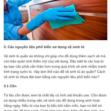
3. Các nguyên liệu phổ biến sử dụng vệ sinh tủ
Vệ sinh tủ quần áo không chỉ giúp cho đồ dùng thêm sạch sẽ mà
còn bảo quản tính thẩm mỹ của vật dụng. Đặc biệt là các loại tủ
ép bạn cần phải cẩn thận hơn trong quá trình vệ sinh nhằm tránh
tình trạng xước tủ. Vậy làm thế nào để vệ sinh tủ áo quần? Cách
vệ sinh tủ nhựa đài loan bằng các nguyên liệu phổ biến nào?
3.1 Cồn
Từ lâu cồn được xem là chất tẩy có tính sát khuẩn cao. Cồn được
sử dụng nhiều trong việc vệ sinh các đồ dùng trong sinh hoạt
hằng ngày. Nếu tủ của bạn bị bẩn bởi nấm mốc, bạn có thể sử
dụng cồn để làm sạch. Cách làm này thực hiện rất đơn giản, tuy