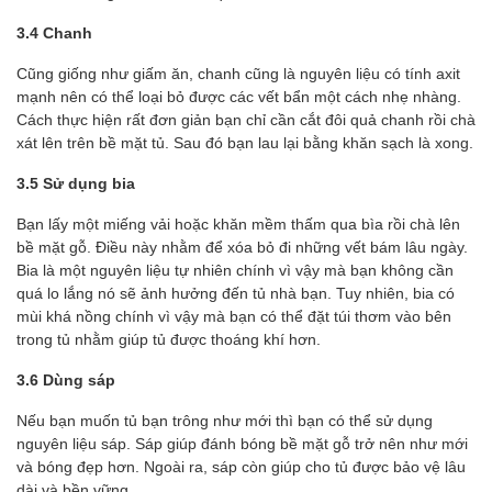
3.4 Chanh
Cũng giống như giấm ăn, chanh cũng là nguyên liệu có tính axit
mạnh nên có thể loại bỏ được các vết bẩn một cách nhẹ nhàng.
Cách thực hiện rất đơn giản bạn chỉ cần cắt đôi quả chanh rồi chà
xát lên trên bề mặt tủ. Sau đó bạn lau lại bằng khăn sạch là xong.
3.5 Sử dụng bia
Bạn lấy một miếng vải hoặc khăn mềm thấm qua bìa rồi chà lên
bề mặt gỗ. Điều này nhằm để xóa bỏ đi những vết bám lâu ngày.
Bia là một nguyên liệu tự nhiên chính vì vậy mà bạn không cần
quá lo lắng nó sẽ ảnh hưởng đến tủ nhà bạn. Tuy nhiên, bia có
mùi khá nồng chính vì vậy mà bạn có thể đặt túi thơm vào bên
trong tủ nhằm giúp tủ được thoáng khí hơn.
3.6 Dùng sáp
Nếu bạn muốn tủ bạn trông như mới thì bạn có thể sử dụng
nguyên liệu sáp. Sáp giúp đánh bóng bề mặt gỗ trở nên như mới
và bóng đẹp hơn. Ngoài ra, sáp còn giúp cho tủ được bảo vệ lâu
dài và bền vững.