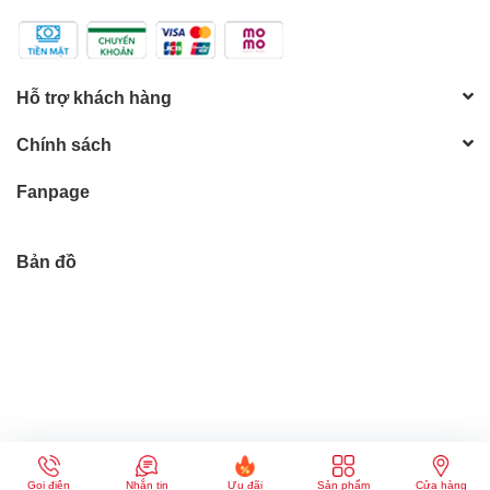
Hỗ trợ khách hàng
Chính sách
Fanpage
Bản đồ
© Bản quyền thuộc về KIM CÚC PLAZA | Cung cấp bởi
Sapo
Gọi điện
Nhắn tin
Ưu đãi
Sản phẩm
Cửa hàng