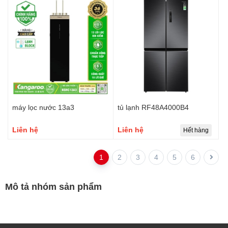
máy lọc nước 13a3
tủ lạnh RF48A4000B4
Liên hệ
Liên hệ
Hết hàng
1
2
3
4
5
6
Mô tả nhóm sản phẩm