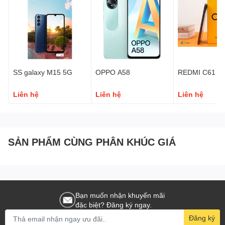
SS galaxy M15 5G
OPPO A58
REDMI C61
Liên hệ
Liên hệ
Liên hệ
H
SẢN PHẨM CÙNG PHÂN KHÚC GIÁ
Bạn muốn nhận khuyến mãi
đặc biệt? Đăng ký ngay.
Đăng ký