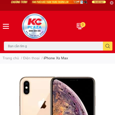
0
Trang chủ
/
Điện thoại
/
iPhone Xs Max