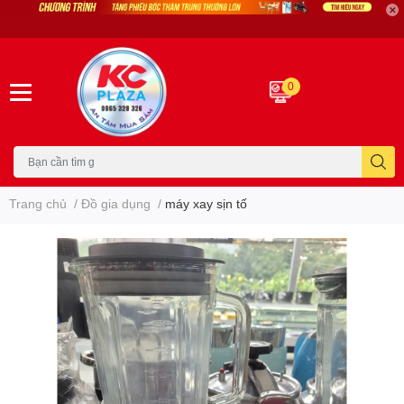
0
Trang chủ
/
Đồ gia dụng
/
máy xay sịn tố