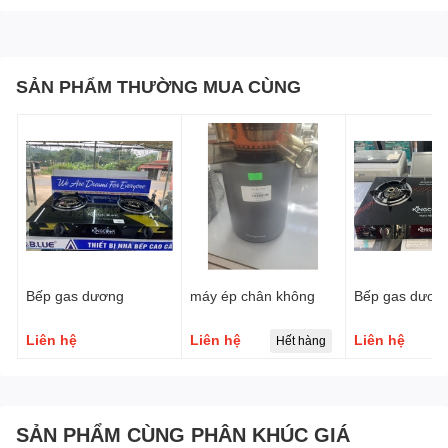
Số lượng cối:
2 cối
Dung tích sử dụng:
Cối lớn 1.5 lít - Cối nhỏ 0.5 lít
SẢN PHẨM THƯỜNG MUA CÙNG
Thương hiệu của:
Hà Lan
Sản xuất tại:
Trung Quốc/Indonesia
Năm ra mắt:
2020
Bếp gas dương
máy ép chân không
Bếp gas dươn
Liên hệ
Liên hệ
Liên hệ
Hết hàng
SẢN PHẨM CÙNG PHÂN KHÚC GIÁ