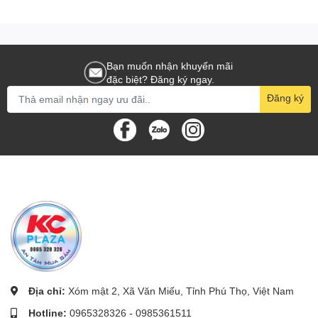
Bạn muốn nhận khuyến mãi
đặc biệt? Đăng ký ngay.
Đăng ký
Địa chỉ:
Xóm mật 2, Xã Văn Miếu, Tỉnh Phú Thọ, Việt Nam
Hotline:
0965328326
-
0985361511