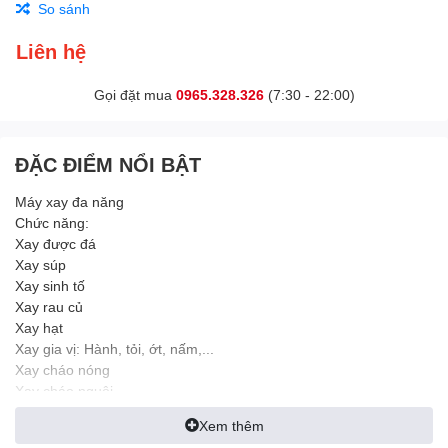
So sánh
Liên hệ
Gọi đặt mua
0965.328.326
(7:30 - 22:00)
ĐẶC ĐIỂM NỔI BẬT
Máy xay đa năng
Chức năng:
Xay được đá
Xay súp
Xay sinh tố
Xay rau củ
Xay hạt
Xay gia vị: Hành, tỏi, ớt, nấm,...
Xay cháo nóng
Xay cháo nguội
Công suất:
Xem thêm
700W