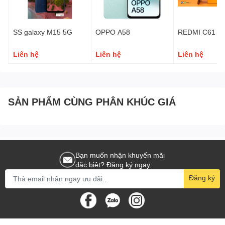
SS galaxy M15 5G
OPPO A58
REDMI C61
Liên hệ
Liên hệ
Liên hệ
H
SẢN PHẨM CÙNG PHÂN KHÚC GIÁ
Bạn muốn nhận khuyến mãi
đặc biệt? Đăng ký ngay.
Đăng ký