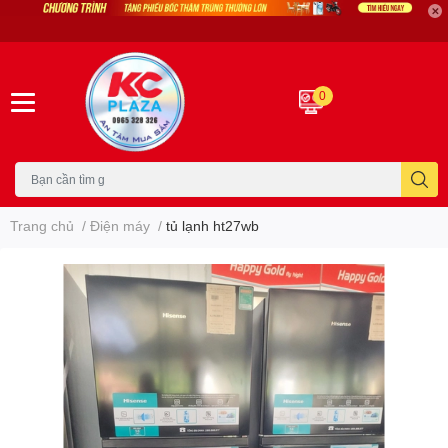
0
Trang chủ
/
Điện máy
/
tủ lạnh ht27wb