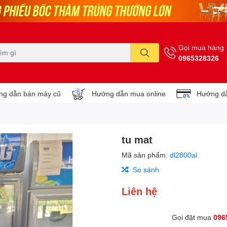
Gọi mua hàng
0965328326
g dẫn bán máy cũ
Hướng dẫn mua online
Hướng dẫ
tu mat
Mã sản phẩm:
dl2800al
So sánh
Liên hệ
Gọi đặt mua
096