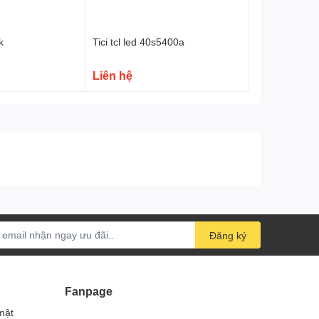
k
Tici tcl led 40s5400a
Máy lọc kg10
Liên hệ
Liên hệ
Đăng ký
Fanpage
mật