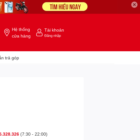
✕
Hệ thống
Tài khoản
cửa hàng
Đăng nhập
n trả góp
5.328.326
(7:30 - 22:00)