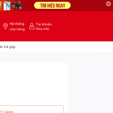
✕
Hệ thống
Tài khoản
cửa hàng
Đăng nhập
n trả góp
ẾT HÀNG