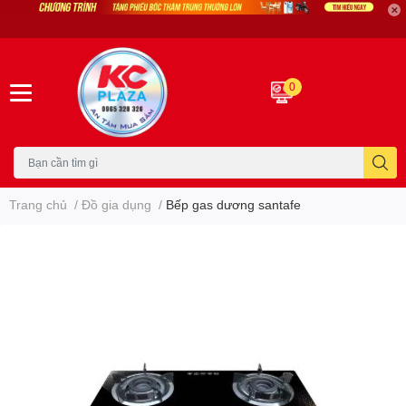
0
Trang chủ
/
Đồ gia dụng
/
Bếp gas dương santafe