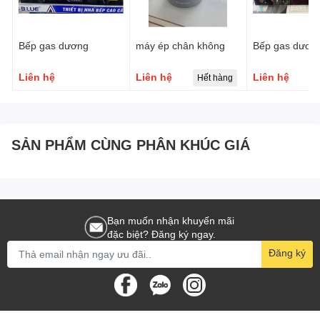
Bếp gas dương
máy ép chân không
Bếp gas dươn
Liên hệ
Liên hệ
Liên hệ
Hết hàng
SẢN PHẨM CÙNG PHÂN KHÚC GIÁ
Bạn muốn nhận khuyến mãi
đặc biệt? Đăng ký ngay.
Đăng ký