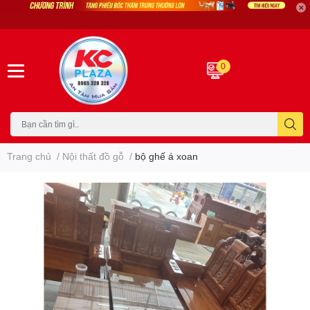
0
Trang chủ
/
Nội thất đồ gỗ
/
bộ ghế á xoan