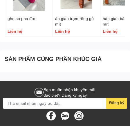
ghe so pha đơn
án gian trạm rồng gỗ
hán gian bàn t
mít
mít
Liên hệ
Liên hệ
Liên hệ
SẢN PHẨM CÙNG PHÂN KHÚC GIÁ
Bạn muốn nhận khuyến mãi
đặc biệt? Đăng ký ngay.
Đăng ký